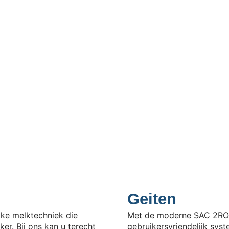
Geiten
jke melktechniek die
Met de moderne SAC 2RO c
er. Bij ons kan u terecht
gebruikersvriendelijk sys