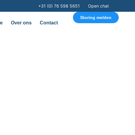
+31 (0) 76 598 5651
Open chat
Storing melden
ce
Over ons
Contact